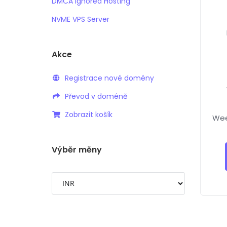
DMCA Ignored Hosting
NVME VPS Server
Akce
Registrace nové domény
Převod v doméně
Zobrazit košík
Wee
Výběr měny