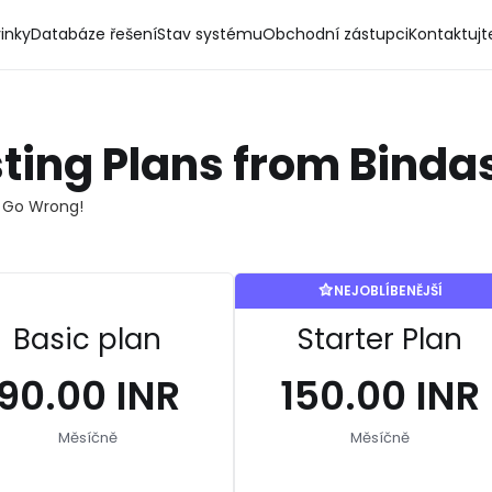
inky
Databáze řešení
Stav systému
Obchodní zástupci
Kontaktujt
ting Plans from Binda
 Go Wrong!
NEJOBLÍBENĚJŠÍ
Basic plan
Starter Plan
₹90.00 INR
₹150.00 INR
Měsíčně
Měsíčně