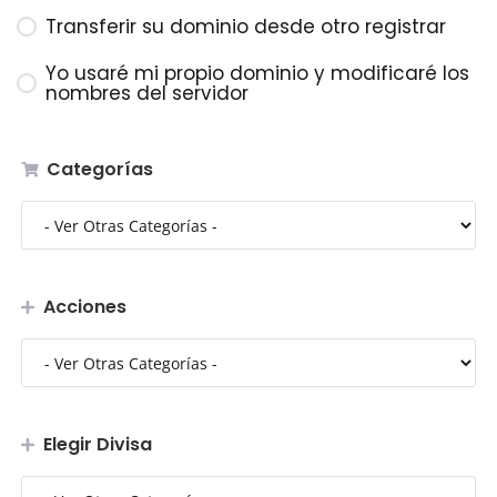
Transferir su dominio desde otro registrar
Yo usaré mi propio dominio y modificaré los
nombres del servidor
Categorías
Acciones
Elegir Divisa