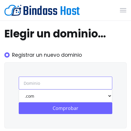
Alt
Nav
Elegir un dominio...
Registrar un nuevo dominio
Comprobar